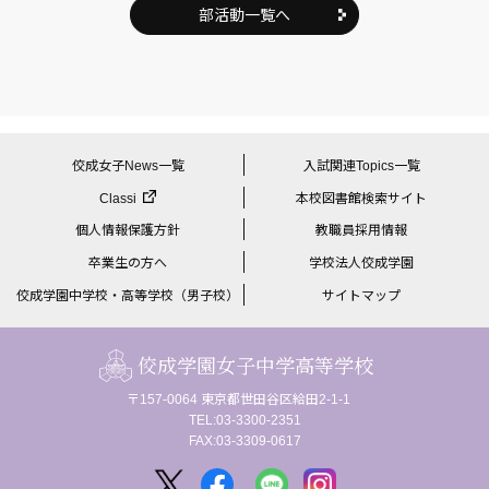
部活動一覧へ
佼成女子News一覧
入試関連Topics一覧
Classi
本校図書館検索サイト
個人情報保護方針
教職員採用情報
卒業生の方へ
学校法人佼成学園
佼成学園中学校・高等学校（男子校）
サイトマップ
佼成学園女子中学高等学校
〒157-0064 東京都世田谷区給田2-1-1
TEL:03-3300-2351
FAX:03-3309-0617