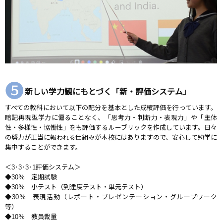
❺
新しい学力観にもとづく「新・評価システム」
すべての教科において以下の配分を基本とした成績評価を行っています。
暗記再現型学力に偏ることなく、「思考力・判断力・表現力」や「主体
性・多様性・協働性」をも評価するルーブリックを作成しています。日々
の努力が正当に報われる仕組みが本校にはありますので、安心して勉学に
集中することができます。
＜3･3･3･1評価システム＞
◆30％ 定期試験
◆30％ 小テスト（到達度テスト・単元テスト）
◆30％ 表現活動（レポート・プレゼンテーション・グループワーク
等）
◆10％ 教員裁量