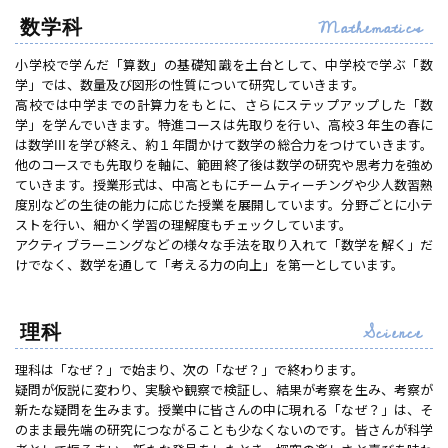
Mathematics
数学科
小学校で学んだ「算数」の基礎知識を土台として、中学校で学ぶ「数
学」では、数量及び図形の性質について研究していきます。
高校では中学までの計算力をもとに、さらにステップアップした「数
学」を学んでいきます。特進コースは先取りを行い、高校３年生の春に
は数学IIIを学び終え、約１年間かけて数学の総合力をつけていきます。
他のコースでも先取りを軸に、範囲終了後は数学の研究や思考力を強め
ていきます。授業形式は、中高ともにチームティーチングや少人数習熟
度別などの生徒の能力に応じた授業を展開しています。分野ごとに小テ
ストを行い、細かく学習の理解度もチェックしています。
アクティブラーニングなどの様々な手法を取り入れて「数学を解く」だ
けでなく、数学を通して「考える力の向上」を第一としています。
Science
理科
理科は「なぜ？」で始まり、次の「なぜ？」で終わります。
疑問が仮説に変わり、実験や観察で検証し、結果が考察を生み、考察が
新たな疑問を生みます。授業中に皆さんの中に現れる「なぜ？」は、そ
のまま最先端の研究につながることも少なくないのです。皆さんが科学