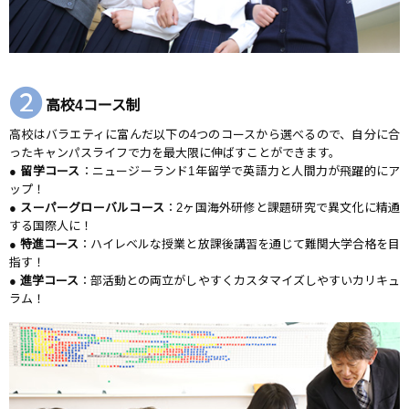
❷
高校4コース制
高校はバラエティに富んだ以下の4つのコースから選べるので、自分に合
ったキャンパスライフで力を最大限に伸ばすことができます。
●
留学コース
：ニュージーランド1年留学で英語力と人間力が飛躍的にア
ップ！
●
スーパーグローバルコース
：2ヶ国海外研修と課題研究で異文化に精通
する国際人に！
●
特進コース
：ハイレベルな授業と放課後講習を通じて難関大学合格を目
指す！
●
進学コース
：部活動との両立がしやすくカスタマイズしやすいカリキュ
ラム！