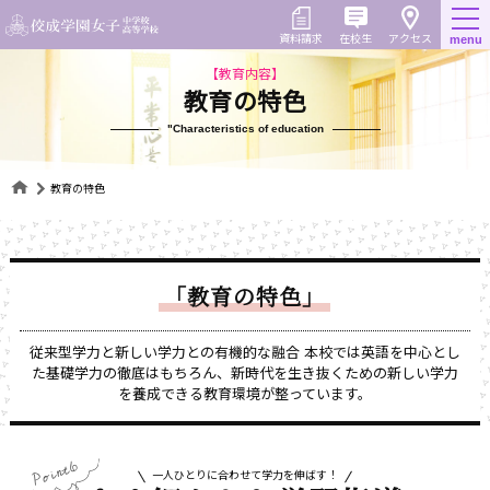
Skip
to
在校生
資料請求
menu
アクセス
content
【教育内容】
教育の特色
"Characteristics of education
教育の特色
「教育の特色」
従来型学力と新しい学力との有機的な融合
本校では英語を中心とし
た基礎学力の徹底はもちろん、新時代を生き抜くための新しい学力
を養成できる教育環境が整っています。
Point6
一人ひとりに合わせて学力を伸ばす！