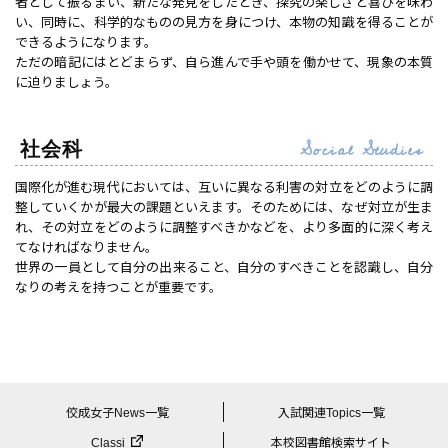
者として振るまい、新たな発見をしたとき、探究の楽しさと喜びを味わ
い、同時に、科学的なものの見方を身につけ、本物の知識を得ることが
できるようになります。
ただの暗記にはとどまらず、自ら進んで手や頭を働かせて、現象の本質
に迫りましょう。
Social Studies
社会科
国際化が進む現代においては、互いに異なる利害の対立をどのように調
整していくかが最大の課題といえます。そのためには、なぜ対立が生ま
れ、その対立をどのように調整すべきかなどを、より多面的に深く考え
てなければなりません。
世界の一員として自分の出来ること、自分のすべきことを認識し、自分
なりの考えを持つことが重要です。
佼成女子News一覧
入試関連Topics一覧
Classi
本校図書館検索サイト