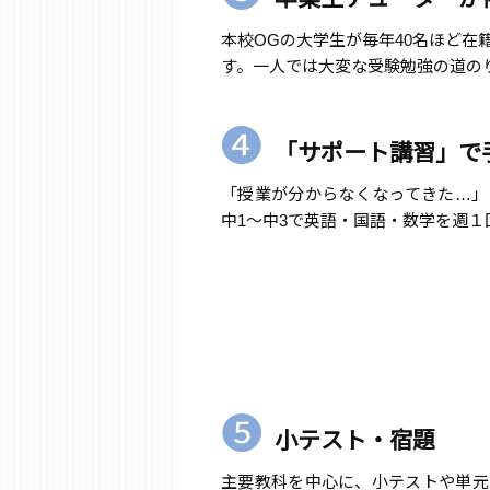
本校OGの大学生が毎年40名ほど
す。一人では大変な受験勉強の道の
❹
「サポート講習」で
「授業が分からなくなってきた…」
中1～中3で英語・国語・数学を週
❺
小テスト・宿題
主要教科を中心に、小テストや単元