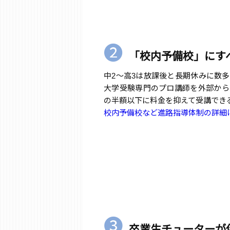
❷
「校内予備校」にす
中2～高3は放課後と長期休みに数
大学受験専門のプロ講師を外部から
の半額以下に料金を抑えて受講でき
校内予備校など進路指導体制の詳細
❸
卒業生チューターが