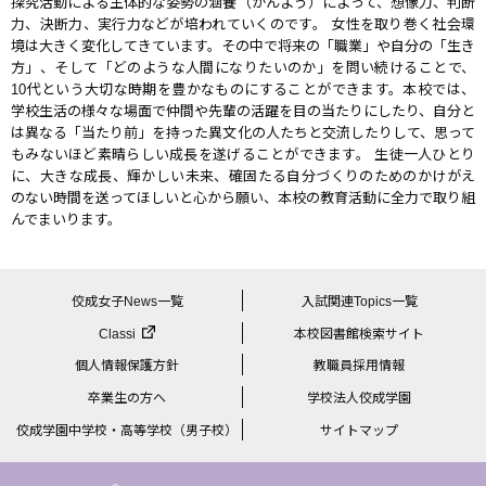
探究活動による主体的な姿勢の涵養（かんよう）によって、想像力、判断
力、決断力、実行力などが培われていくのです。 女性を取り巻く社会環
境は大きく変化してきています。その中で将来の「職業」や自分の「生き
方」、そして「どのような人間になりたいのか」を問い続けることで、
10代という大切な時期を豊かなものにすることができます。本校では、
学校生活の様々な場面で仲間や先輩の活躍を目の当たりにしたり、自分と
は異なる「当たり前」を持った異文化の人たちと交流したりして、思って
もみないほど素晴らしい成長を遂げることができます。 生徒一人ひとり
に、大きな成長、輝かしい未来、確固たる自分づくりのためのかけがえ
のない時間を送ってほしいと心から願い、本校の教育活動に全力で取り組
んでまいります。
佼成女子News一覧
入試関連Topics一覧
Classi
本校図書館検索サイト
個人情報保護方針
教職員採用情報
卒業生の方へ
学校法人佼成学園
佼成学園中学校・高等学校（男子校）
サイトマップ