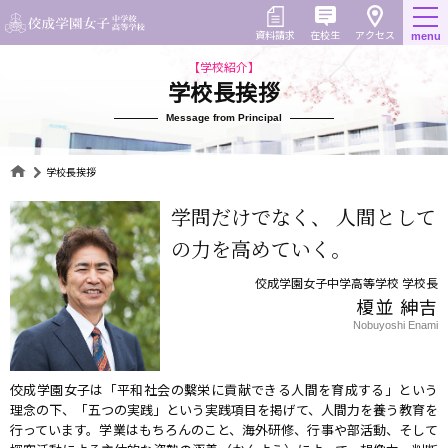
Skip
to
在校生
資料請求
menu
アクセス
content
【学校紹介】
学校長挨拶
Message from Principal
学校長挨拶
学問だけでなく、
人間として
の力を高めていく。
佼成学園女子中学高等学校 学校長
榎並 紳吉
Nobuyoshi Enami
佼成学園女子は「平和社会の繫栄に貢献できる人間を育成する」という
理念の下、「五つの実践」という実践項目を掲げて、人間力を養う教育を
行っています。学業はもちろんのこと、海外研修、行事や部活動、そして