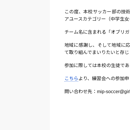
この度、本校サッカー部の技術
アユースカテゴリー（中学生女
チーム名に含まれる「オブリガ
地域に感謝し、そして地域に応
て取り組んでまいりたいと存じ
参加に際しては本校の生徒であ
こちら
より、練習会への参加申
問い合わせ先：mip-soccer@girl