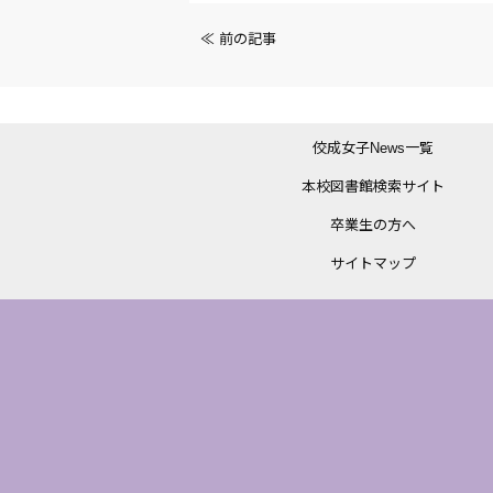
前
≪ 前の記事
後
の
佼成女子News一覧
記
本校図書館検索サイト
事
卒業生の方へ
へ
サイトマップ
の
リ
ン
ク