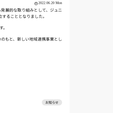
2022.06.20 Mon
る発展的な取り組みとして、ジュニ
立することとなりました。
す。
力のもと、新しい地域連携事業とし
お知らせ