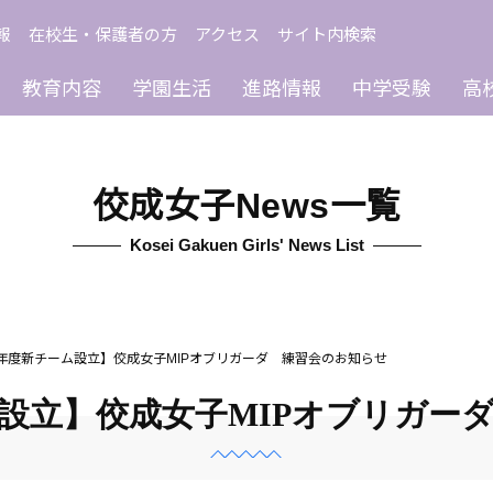
報
在校生・保護者の方
アクセス
サイト内検索
教育内容
学園生活
進路情報
中学受験
高
佼成女子News一覧
Kosei Gakuen Girls' News List
3年度新チーム設立】佼成女子MIPオブリガーダ 練習会のお知らせ
ーム設立】佼成女子MIPオブリガー