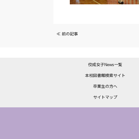
前
≪ 前の記事
後
の
佼成女子News一覧
記
本校図書館検索サイト
事
卒業生の方へ
へ
サイトマップ
の
リ
ン
ク