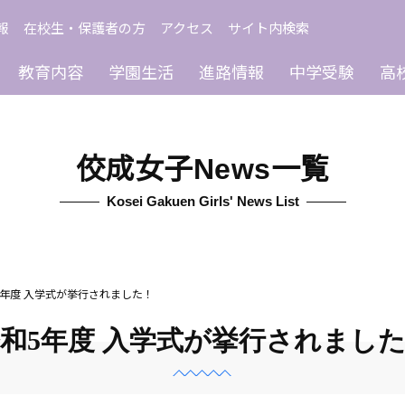
報
在校生・保護者の方
アクセス
サイト内検索
教育内容
学園生活
進路情報
中学受験
高
佼成女子News一覧
Kosei Gakuen Girls' News List
5年度 入学式が挙行されました！
和5年度 入学式が挙行されまし