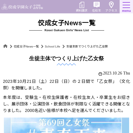
Skip
to
在校生
資料請求
menu
アクセス
content
佼成女子News一覧
Kosei Gakuen Girls' News List
佼成女子News一覧
School Life
生徒主体でつくり上げた乙女祭
生徒主体でつくり上げた乙女祭
2023.10.26 Thu
2023年10月21日（土）22日（日）の２日間で「乙女祭」（文化
祭）を開催しました。
本年度は、受験生・在校生保護者・在校生友人・卒業生をお招き
し、展示団体・公演団体・飲食団体が制限なく活躍できる開催とな
りました。 2000名近い皆様が本校へ足を運んでくださいました。