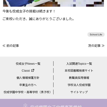
今後も佼成女子の挑戦は続きます！
ご来校いただき、誠にありがとうございました。
School Life
≪ 前の記事
次の記事 ≫
前
後
の
佼成女子News一覧
入試関連Topics一覧
記
Classi
本校図書館検索サイト
事
個人情報保護方針
教職員採用情報
へ
卒業生の方へ
学校法人佼成学園
の
佼成学園中学校・高等学校（男子校）
サイトマップ
リ
ン