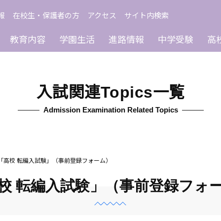
報
在校生・保護者の方
アクセス
サイト内検索
教育内容
学園生活
進路情報
中学受験
高
入試関連Topics一覧
Admission Examination Related Topics
「高校 転編入試験」（事前登録フォーム）
校 転編入試験」（事前登録フォ