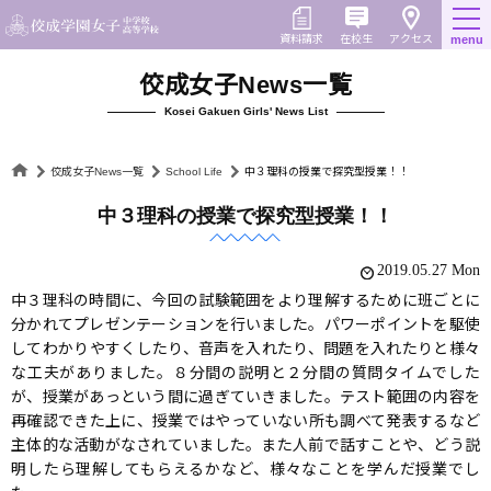
Skip
to
在校生
資料請求
menu
アクセス
content
佼成女子News一覧
Kosei Gakuen Girls' News List
佼成女子News一覧
School Life
中３理科の授業で探究型授業！！
中３理科の授業で探究型授業！！
2019.05.27 Mon
中３理科の時間に、今回の試験範囲をより理解するために班ごとに
分かれてプレゼンテーションを行いました。パワーポイントを駆使
してわかりやすくしたり、音声を入れたり、問題を入れたりと様々
な工夫がありました。８分間の説明と２分間の質問タイムでした
が、授業があっという間に過ぎていきました。テスト範囲の内容を
再確認できた上に、授業ではやっていない所も調べて発表するなど
主体的な活動がなされていました。また人前で話すことや、どう説
明したら理解してもらえるかなど、様々なことを学んだ授業でし