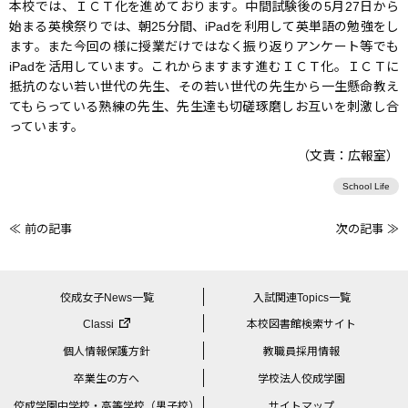
本校では、ＩＣＴ化を進めております。中間試験後の5月27日から
始まる英検祭りでは、朝25分間、iPadを利用して英単語の勉強をし
ます。また今回の様に授業だけではなく振り返りアンケート等でも
iPadを活用しています。これからますます進むＩＣＴ化。ＩＣＴに
抵抗のない若い世代の先生、その若い世代の先生から一生懸命教え
てもらっている熟練の先生、先生達も切磋琢磨しお互いを刺激し合
っています。
（文責：広報室）
School Life
≪ 前の記事
次の記事 ≫
前
後
の
佼成女子News一覧
入試関連Topics一覧
記
Classi
本校図書館検索サイト
事
個人情報保護方針
教職員採用情報
へ
卒業生の方へ
学校法人佼成学園
の
佼成学園中学校・高等学校（男子校）
サイトマップ