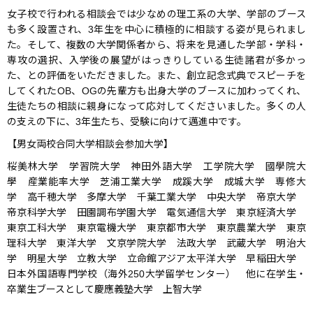
女子校で行われる相談会では少なめの理工系の大学、学部のブース
も多く設置され、3年生を中心に積極的に相談する姿が見られまし
た。そして、複数の大学関係者から、将来を見通した学部・学科・
専攻の選択、入学後の展望がはっきりしている生徒諸君が多かっ
た、との評価をいただきました。また、創立記念式典でスピーチを
してくれたOB、OGの先輩方も出身大学のブースに加わってくれ、
生徒たちの相談に親身になって応対してくださいました。多くの人
の支えの下に、3年生たち、受験に向けて邁進中です。
【男女両校合同大学相談会参加大学】
桜美林大学 学習院大学 神田外語大学 工学院大学 國學院大
學 産業能率大学 芝浦工業大学 成蹊大学 成城大学 専修大
学 高千穂大学 多摩大学 千葉工業大学 中央大学 帝京大学
帝京科学大学 田園調布学園大学 電気通信大学 東京経済大学
東京工科大学 東京電機大学 東京都市大学 東京農業大学 東京
理科大学 東洋大学 文京学院大学 法政大学 武蔵大学 明治大
学 明星大学 立教大学 立命館アジア太平洋大学 早稲田大学
日本外国語専門学校（海外250大学留学センター） 他に在学生・
卒業生ブースとして慶應義塾大学 上智大学