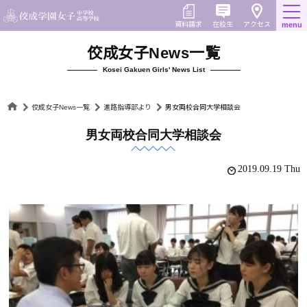
Skip
to
在校生
資料請求
menu
アクセス
content
佼成女子News一覧
Kosei Gakuen Girls' News List
佼成女子News一覧
進路指導部より
男女両校合同大学相談会
男女両校合同大学相談会
2019.09.19 Thu