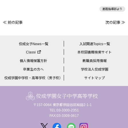
進路指導部より
≪ 前の記事
次の記事 ≫
前
後
の
佼成女子News一覧
入試関連Topics一覧
記
Classi
本校図書館検索サイト
事
個人情報保護方針
教職員採用情報
へ
卒業生の方へ
学校法人佼成学園
の
佼成学園中学校・高等学校（男子校）
サイトマップ
リ
ン
佼成学園女子中学高等学校
ク
〒157-0064 東京都世田谷区給田2-1-1
TEL:03-3300-2351
FAX:03-3309-0617