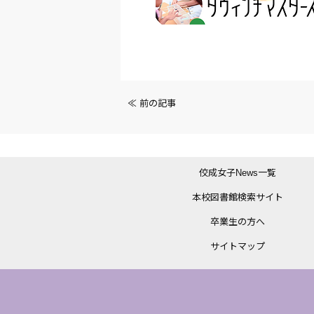
前
≪ 前の記事
後
の
佼成女子News一覧
記
本校図書館検索サイト
事
卒業生の方へ
へ
サイトマップ
の
リ
ン