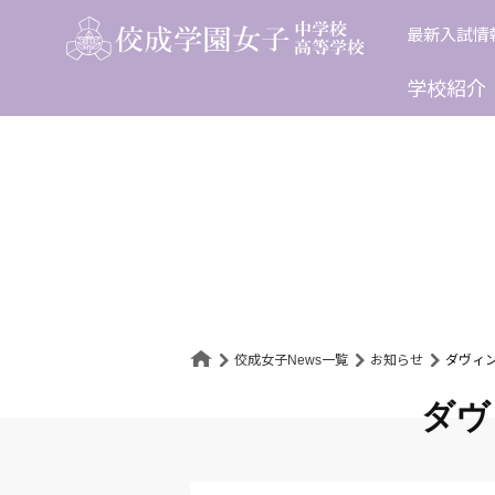
Skip
最新入試情
to
content
学校紹介
佼成女子News一覧
お知らせ
ダヴィン
ダヴ