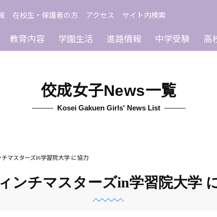
報
在校生・保護者の方
アクセス
サイト内検索
教育内容
学園生活
進路情報
中学受験
高
佼成女子News一覧
Kosei Gakuen Girls' News List
チマスターズin学習院大学 に協力
ィンチマスターズin学習院大学 