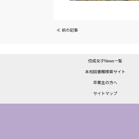
前
≪ 前の記事
後
の
佼成女子News一覧
記
本校図書館検索サイト
事
卒業生の方へ
へ
サイトマップ
の
リ
ン
ク