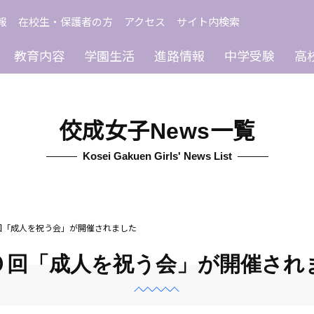
報
在校生・保護者の方
アクセス
サイト内検索
教育内容
学園生活
進路情報
中学受験
高
佼成女子News一覧
Kosei Gakuen Girls' News List
回「成人を祝う会」が開催されました
０回「成人を祝う会」が開催され