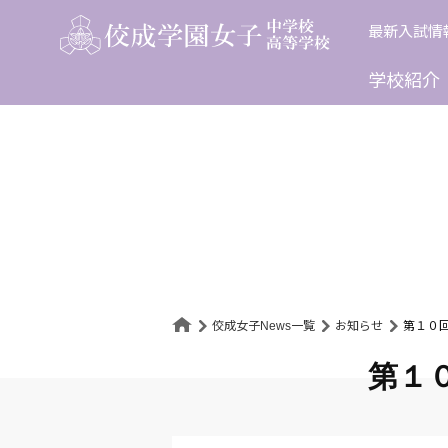
Skip
最新入試情
to
content
学校紹介
佼成女子News一覧
お知らせ
第１０
第１