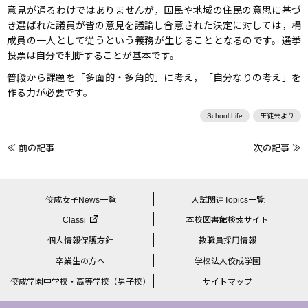
意見が通るわけではありませんが，国民や地域の住民の意思に基づ
き選ばれた議員が皆の意見を議論し合意された決定に対しては，構
成員の一人として従うという義務が生じることとなるのです。選挙
投票は自分で判断することが基本です。
普段から課題を「多面的・多角的」に考え，「自分なりの考え」を
作る力が必要です。
School Life
生徒会より
≪ 前の記事
次の記事 ≫
前
後
の
佼成女子News一覧
入試関連Topics一覧
記
Classi
本校図書館検索サイト
事
個人情報保護方針
教職員採用情報
へ
卒業生の方へ
学校法人佼成学園
の
佼成学園中学校・高等学校（男子校）
サイトマップ
リ