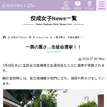
Skip
to
在校生
資料請求
menu
アクセス
content
佼成女子News一覧
Kosei Gakuen Girls' News List
佼成女子News一覧
School Life
一票の重さ...生徒会選挙！！
一票の重さ…生徒会選挙！！
2020.07.06 Mon
7月8日(水)に生徒会立候補者立会演説会ならびに選挙が実施されま
す。
朝の登校時には、各立候補者が校門に立ち、挨拶や声かけをしてい
ます。