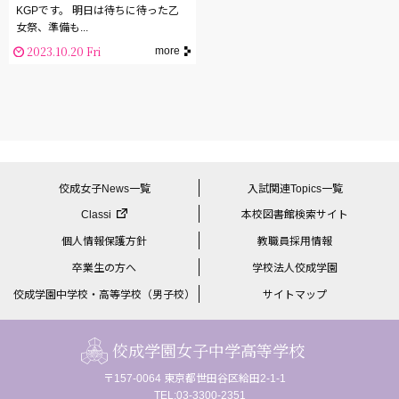
KGPです。 明日は待ちに待った乙
女祭、準備も...
2023.10.20 Fri
more
佼成女子News一覧
入試関連Topics一覧
Classi
本校図書館検索サイト
個人情報保護方針
教職員採用情報
卒業生の方へ
学校法人佼成学園
佼成学園中学校・高等学校（男子校）
サイトマップ
佼成学園女子中学高等学校
〒157-0064 東京都世田谷区給田2-1-1
TEL:03-3300-2351