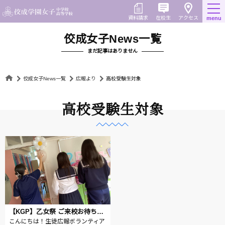
Skip
to
在校生
資料請求
menu
アクセス
content
佼成女子News一覧
まだ記事はありません
佼成女子News一覧
広報より
高校受験生対象
高校受験生対象
【KGP】乙女祭 ご来校お待ちしています！
こんにちは！生徒広報ボランティア