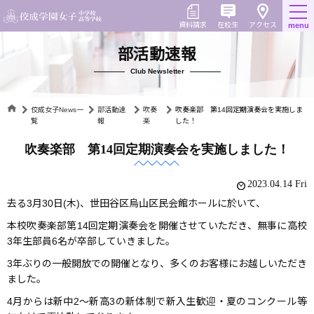
Skip
to
在校生
資料請求
menu
アクセス
content
部活動速報
Club Newsletter
佼成女子News一
部活動速
吹奏
吹奏楽部 第14回定期演奏会を実施しま
覧
報
楽
した！
吹奏楽部 第14回定期演奏会を実施しました！
2023.04.14 Fri
去る3月30日(木)、世田谷区烏山区民会館ホールに於いて、
本校吹奏楽部第14回定期演奏会を開催させていただき、
無事に高校
3年生部員6名が卒部していきました。
3年ぶりの一般開放での開催となり、
多くのお客様にお越しいただき
ました。
4月からは新中2〜新高3の新体制で新入生歓迎・
夏のコンクール等