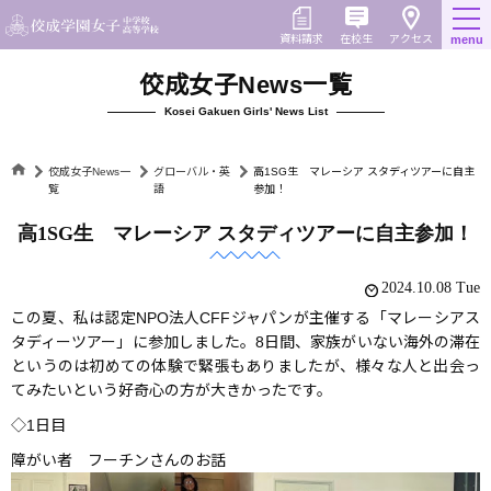
Skip
to
在校生
資料請求
menu
アクセス
content
佼成女子News一覧
Kosei Gakuen Girls' News List
佼成女子News一
グローバル・英
高1SG生 マレーシア スタディツアーに自主
覧
語
参加！
高1SG生 マレーシア スタディツアーに自主参加！
2024.10.08 Tue
この夏、私は認定NPO法人CFFジャパンが主催する「マレーシアス
タディーツアー」に参加しました。8日間、家族がいない海外の滞在
というのは初めての体験で緊張もありましたが、様々な人と出会っ
てみたいという好奇心の方が大きかったです。
◇1日目
障がい者 フーチンさんのお話