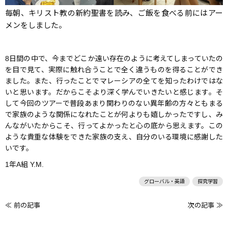
毎朝、キリスト教の新約聖書を読み、ご飯を食べる前にはアー
メンをしました。
8日間の中で、今までどこか遠い存在のように考えてしまっていたの
を目で見て、実際に触れ合うことで全く違うものを得ることができ
ました。また、行ったことでマレーシアの全てを知ったわけではな
いと思います。だからこそより深く学んでいきたいと感じます。そ
して今回のツアーで普段あまり関わりのない異年齢の方々ともまる
で家族のような関係になれたことが何よりも嬉しかったですし、み
んながいたからこそ、行ってよかったと心の底から思えます。この
ような貴重な体験をできた家族の支え、自分のいる環境に感謝した
いです。
1年A組 Y.M.
グローバル・英語
探究学習
≪ 前の記事
次の記事 ≫
前
後