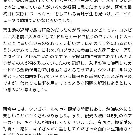
また、寮の食堂のすぐ近くにバーベキュー場があり、初めて見た時
は本当に使っている人がいるのか疑問に思ったのですが、研修の最
終日に実際にバーベキューをしている現地学生を見つけ、バーベキ
ューやり放題でいいなと思いました。
寮生活の過程で最も印象的だったのが寮内のコンビニです。コンビ
ニに入る前に入場料として1ドルをカードで払うのですが、中に入っ
たあとは買いたいものを取って支払いせずにそのまま外に出るとい
うシステムでした。これをプログラムに参加した人達同士で「万引
きタイプ」と呼んでいたのですが、実際は中に設置されているカメ
ラがその人が何を取っていったのか記録し、入場の時に使用したカ
ードから金額が自動で引き落とされるそうです。シンガポールは労
働者不足の問題を抱えているという情報を以前聞いたことがあるの
ですが、代わりに技術を用いてそのような問題を解消しようとして
いるのだと考えました。
研修中には、シンガポールの市内観光の時間もあり、勉強以外にも
楽しいことがたくさんありました。また、観光の際には現地のツア
ーガイド、キイさんが案内してくださいました。今回は、観光地の
写真と一緒に、キイさんがお話ししてくださった面白い豆知識など