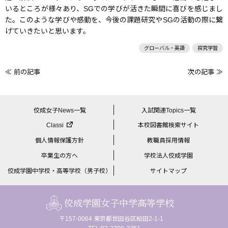
いるところが様々あり、SGでの学びが活きた瞬間に喜びを感じまし
た。このような学びや感動を、今後の課題研究やSGの活動の際に繋
げていきたいと思います。
グローバル・英語
探究学習
≪ 前の記事
次の記事 ≫
前
後
の
佼成女子News一覧
入試関連Topics一覧
記
Classi
本校図書館検索サイト
事
個人情報保護方針
教職員採用情報
へ
卒業生の方へ
学校法人佼成学園
の
佼成学園中学校・高等学校（男子校）
サイトマップ
リ
ン
佼成学園女子中学高等学校
ク
〒157-0064 東京都世田谷区給田2-1-1