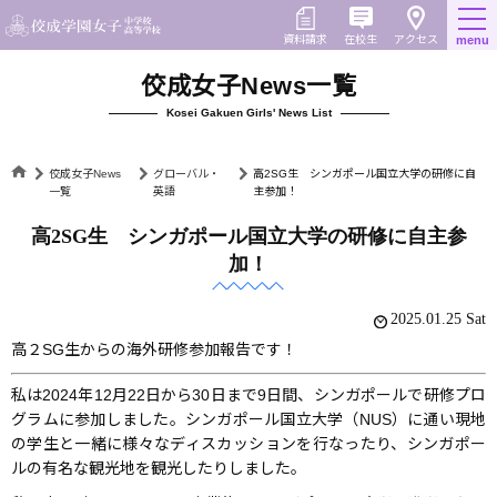
Skip
to
在校生
資料請求
menu
アクセス
content
佼成女子News一覧
Kosei Gakuen Girls' News List
佼成女子News
グローバル・
高2SG生 シンガポール国立大学の研修に自
一覧
英語
主参加！
高2SG生 シンガポール国立大学の研修に自主参
加！
2025.01.25 Sat
高２SG生からの海外研修参加報告です！
私は2024年12月22日から30日まで9日間、シンガポールで研修プロ
グラムに参加しました。シンガポール国立大学（NUS）に通い現地
の学生と一緒に様々なディスカッションを行なったり、シンガポー
ルの有名な観光地を観光したりしました。