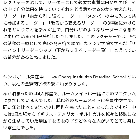
レクチャーを通して、リーダーとして必要な素質は何かを学び、そ
の中で自分は何を持っていてそれをどう活かせるのかを考えたり、
リーダーは「前から引っ張るリーダー」「メンバーの中に入って共
に参加するリーダー」「後ろから支えるリーダー」の3種類に分けら
れるということを学んだ上で、自分はどのようなリーダーになるの
に向いているか自己分析したりしました。このレクチャーでは、SG
の活動の一環として高1の冬合宿で訪問したアジア学院で学んだ「サ
ーバントリーダーシップ（下から支えるリーダー像）」と通じてい
る部分があると感じました。
シンガポール滞在中、Hwa Chong Institution Boarding School とい
う、現地の全寮制学校の寮に泊まりました。
私が泊まったのは4人部屋で、ルームメイトは一緒にこのプログラム
に参加している人でした。私以外のルームメイトは全員中学生で、
同い年と比べて交流で少し困難を感じたこともあったのですが、中
には0歳の頃からイギリス・アメリカ・ポルトガルを転々と移動しな
がら生活していた帰国子女の女の子など色々な人がいてとても楽し
い寮生活でした。