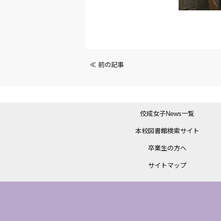
前
≪ 前の記事
後
の
佼成女子News一覧
記
本校図書館検索サイト
事
卒業生の方へ
へ
サイトマップ
の
リ
ン