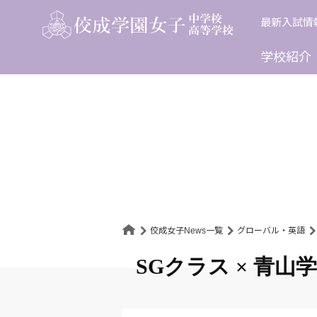
Skip
最新入試情
to
content
学校紹介
佼成女子News一覧
グローバル・英語
SGクラス × 青