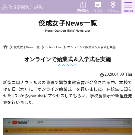
Skip
to
在校生
資料請求
menu
アクセス
content
佼成女子News一覧
Kosei Gakuen Girls' News List
佼成女子News一覧
School Life
オンラインで始業式＆入学式を実施
オンラインで始業式＆入学式を実施
2020.04.09 Thu
新型コロナウィルスの影響で緊急事態宣言が発令される中、本校で
は８日（水）に「オンライン始業式」を行いました。在校生に知ら
せたURLからyoutubeにアクセスしてもらい、学校長訓示や新担任発
表を行いました。