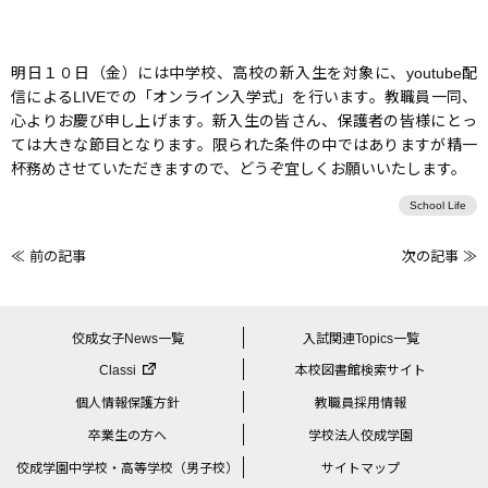
明日１０日（金）には中学校、高校の新入生を対象に、youtube配
信によるLIVEでの「オンライン入学式」を行います。教職員一同、
心よりお慶び申し上げます。新入生の皆さん、保護者の皆様にとっ
ては大きな節目となります。限られた条件の中ではありますが精一
杯務めさせていただきますので、どうぞ宜しくお願いいたします。
School Life
≪ 前の記事
次の記事 ≫
前
後
の
佼成女子News一覧
入試関連Topics一覧
記
Classi
本校図書館検索サイト
事
個人情報保護方針
教職員採用情報
へ
卒業生の方へ
学校法人佼成学園
の
佼成学園中学校・高等学校（男子校）
サイトマップ