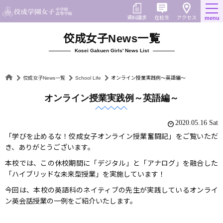
Skip
to
在校生
資料請求
menu
アクセス
content
佼成女子News一覧
Kosei Gakuen Girls' News List
佼成女子News一覧
School Life
オンライン授業実践例～英語編～
オンライン授業実践例～英語編～
2020.05.16 Sat
「学びを止めるな！佼成女子オンライン授業奮闘記」をご覧いただ
き、ありがとうございます。
本校では、この休校期間に「デジタル」と「アナログ」を融合した
「ハイブリッドな未来型授業」を実施しています！
今回は、本校の英語科のネイティブの先生が実践しているオンライ
ン英会話授業の一例をご紹介いたします。