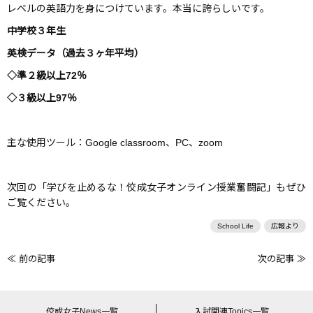
レベルの英語力を身につけています。本当に誇らしいです。
中学校３年生
英検データ（過去３ヶ年平均）
◇準２級以上72％
◇３級以上97％
主な使用ツール：Google classroom、PC、zoom
次回の「学びを止めるな！佼成女子オンライン授業奮闘記」もぜひ
ご覧ください。
School Life
広報より
≪ 前の記事
次の記事 ≫
前
後
の
佼成女子News一覧
入試関連Topics一覧