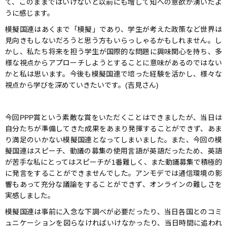
て、このままではいけないと以前にも増して知への意欲が湧いたよ
うに感じます。
模擬国連はあくまで「模擬」であり、学生が考えた政策など世界は
見向きもしないだろうと思う方もいらっしゃるかもしれません。し
かし、私たち将来を担う学生が国際的な問題に興味関心を持ち、多
様な視点からアプローチしようとすることに意味があるのではない
かと私は思います。今後も模擬国連で培った経験を活かし、様々な
視点から学びを深めていきたいです。(吉見さん)
今回PPP賞という素敵な賞をいただくことはできましたが、当日は
自分たちが準備してきた成果をあまり発揮することができず、あま
り満足のいかない模擬国連となってしまいました。また、今回の模
擬国連はスピーチ、動議の募集の使用言語が英語だったため、英語
が苦手な私にとってはスピーチが1番難しく、また動議募集で積極的
に発言をすることができませんでした。アンモデでは通信環境の影
響もあって充分な議論をすることができず、オンラインの難しさを
実感しました。
模擬国連は事前に入念な下調べが必要だったり、当日各国とのコミ
ュニケーションを図らなければいけなかったり、当日時間に追われ