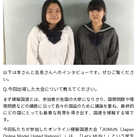
以下は李さんと吉見さんへのインタビューです。ぜひご覧くださ
い。
Q.今回出場した大会について教えてください。
まず模擬国連とは、参加者が各国の大使になりきり、国際問題や環
境問題などの議題に沿って各々の国益のために議論を重ね、最終的
にどの国にとっても最善な政策を導き出す、国連を模擬する場で
す。
今回私たちが参加したオンライン模擬国連大会「JOMUN（Japan
Online Model United Nations）」は、「Let‘s MUN！」という学生