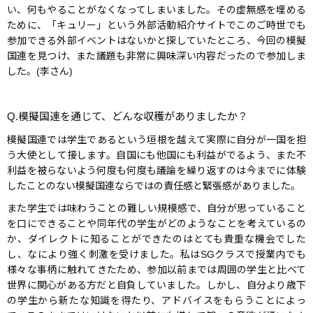
い、何もやることがなくなってしまいました。その虚無感を埋める
ために、「キュリー」という外部活動紹介サイトでこのご時世でも
参加できる外部イベントはないかと探していたところ、今回の模擬
国連を見つけ、また議題も非常に興味深い内容だったので参加しま
した。(李さん)
Q.模擬国連を通じて、どんな収穫がありましたか？
模擬国連では学生であるという垣根を越えて実際に自分が一国を担
う大使として接します。自国にも他国にも利益がでるよう、また不
利益を被らないよう何度も何度も議論を繰り返すのは今までに体験
したことのない模擬国連ならではの責任感と緊張感がありました。
また学生では味わうことの難しい規模感で、自分が思っていること
を口にできることや同年代の学生がどのようなことを考えているの
か、ダイレクトに知ることができたのはとても貴重な機会でした
し、なにより強く刺激を受けました。私はSGクラスで授業内でも
様々な事柄に触れてきたため、参加以前までは周囲の学生と比べて
世界に関心がある方だと自負していました。しかし、自分より歳下
の学生から新たな知識を得たり、アドバイスをもらうことによっ