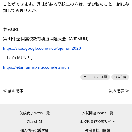
ことができます。興味がある高校生の方は、ぜひ私たちと一緒に参
加してみませんか。
参考URL
第４回 全国高校教育模擬国連大会（AJEMUN）
https://sites.google.com/view/ajemun2020
「Let‘s MUN！」
https://letsmun.wixsite.com/letsmun
グローバル・英語
探究学習
≪ 前の記事
次の記事 ≫
前
後
の
佼成女子News一覧
入試関連Topics一覧
記
Classi
本校図書館検索サイト
事
個人情報保護方針
教職員採用情報