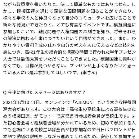
ながら政策案を書いたりと、決して簡単なものではありません。し
かし、模擬国連を通じて深刻な国際問題を知ることができたり、
様々な学校の人と仲良くなって自分のコミュニティを広げることで
新たな発見ができたりと、とても有益なイベントです。模擬国連に
参加したことで、難民問題や人権問題の深刻さを知り、将来それら
の解決に携わる仕事につきたいという目標ができました。また、わ
かりやすい資料作成の仕方や自分の考えを人に伝えるなどの技能も
身につき、高校1年生の総合的な探究の時間で行われた学年プレゼン
大会では最優秀賞をいただくこともできました。模擬国連に興味が
なくても、目標が見つからない、プレゼンが上手くなりたいと思っ
ている人には是非参加してほしいです。(李さん)
Q.
今後に向けたメッセージはありますか？
2021年1月10-11日、オンラインで「AJEMUN」という大きな模擬国
連大会があります。この大会は「高校生の高校生による高校生のた
めの模擬国連」がモットーで運営進行参加者全員が高校生です。ま
た初心者会場と経験者会場が分かれているため、初めて参加する人
でも会場にいる高校生ほぼ全員が初参加なので当日はフロントが日
本語で動議の説明をしながら進めてくれるため、安心して参加する