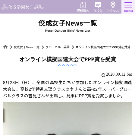
Skip
to
在校生
資料請求
menu
アクセス
content
佼成女子News一覧
Kosei Gakuen Girls' News List
佼成女子News一覧
グローバル・英語
オンライン模擬国連大会でPPP賞を受賞
オンライン模擬国連大会でPPP賞を受賞
2020.09.12 Sat
8月23日（日）、全国の高校生たちが参加したオンライン模擬国連
大会に、高校2年特進文理クラスの李さんと高校2年スーパーグロー
バルクラスの吉見さんが出場し、見事にPPP賞を受賞しました。