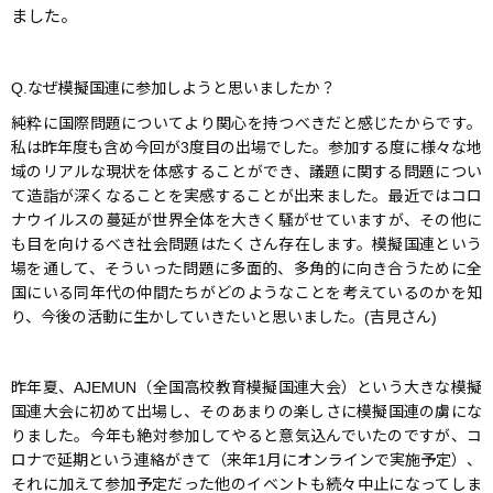
ました。
Q.なぜ模擬国連に参加しようと思いましたか？
純粋に国際問題についてより関心を持つべきだと感じたからです。
私は昨年度も含め今回が3度目の出場でした。参加する度に様々な地
域のリアルな現状を体感することができ、議題に関する問題につい
て造詣が深くなることを実感することが出来ました。最近ではコロ
ナウイルスの蔓延が世界全体を大きく騒がせていますが、その他に
も目を向けるべき社会問題はたくさん存在します。模擬国連という
場を通して、そういった問題に多面的、多角的に向き合うために全
国にいる同年代の仲間たちがどのようなことを考えているのかを知
り、今後の活動に生かしていきたいと思いました。(吉見さん)
昨年夏、AJEMUN（全国高校教育模擬国連大会）という大きな模擬
国連大会に初めて出場し、そのあまりの楽しさに模擬国連の虜にな
りました。今年も絶対参加してやると意気込んでいたのですが、コ
ロナで延期という連絡がきて（来年1月にオンラインで実施予定）、
それに加えて参加予定だった他のイベントも続々中止になってしま