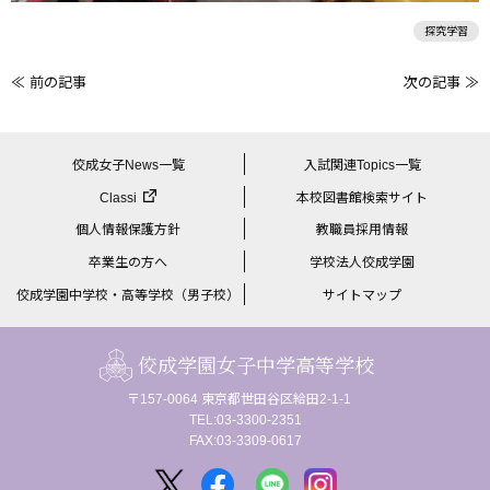
探究学習
≪ 前の記事
次の記事 ≫
前
後
の
佼成女子News一覧
入試関連Topics一覧
記
Classi
本校図書館検索サイト
事
個人情報保護方針
教職員採用情報
へ
卒業生の方へ
学校法人佼成学園
の
佼成学園中学校・高等学校（男子校）
サイトマップ
リ
ン
佼成学園女子中学高等学校
ク
〒157-0064 東京都世田谷区給田2-1-1
TEL:03-3300-2351
FAX:03-3309-0617