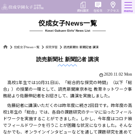
Skip
to
在校生
資料請求
menu
アクセス
content
佼成女子News一覧
Kosei Gakuen Girls' News List
佼成女子News一覧
探究学習
読売新聞社 新聞記者 講演
読売新聞社 新聞記者 講演
2020.11.02 Mon
高校1年生では10月31日㈯、「総合的な探究の時間」（以下「総
合」）の授業の一環として、読売新聞東京本社 教育ネットワーク事
務局より佐藤伸記者をお招きして、講演を実施しました。
佐藤記者に講演いただくのは昨年度に続き2回目です。昨年度の高
校1年生の「総合」では、各自の課題研究のテーマに沿ったフィール
ドワークを実施することができました。しかし、今年度はコロナ禍
でフィールドワークを行うことが困難な状況になりました。そんな
なかでも、オンラインインタビューなどを通して課題研究を進めて