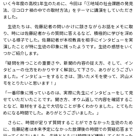
いく今年度の高校1年生のために、今回は「①地域の社会課題の発見
法、②コロナ禍の中での取材方法」をテーマに講演をしていただき
ました。
生徒たちは、佐藤記者の問いかけに頷きながらお話をメモに取
り、時には佐藤記者からの質問に答えるなど、積極的に学びを深め
ている様子でした。佐藤記者が本校教員を相手にインタビューを実
演したことが特に生徒の印象に残ったようです。生徒の感想をいく
つかご紹介します。
「疑問を持つことの重要さや、新聞の内容の捉え方、そして、イン
タビューの仕方をわかりやすく解説して下さり、ありがとうござい
ました。インタビューをするときは、頂いたメモを使って、沢山メ
モをとりたいと思います！」
「一番印象に残っているのは、実際に先生にインタビューをして見
せていただいたことです。聞き方、オウム返しで内容を確認するこ
となど、取材をする上で大切なことが多くわかりました。とてもた
めになる時間でした。ありがとうございました。」
さらに、時間が足りず質問することができなかった生徒のため
に、佐藤記者は本来予定になかった放課後の時間での質疑応答まで
行ってくださいました。生徒とともに1時間ほど議論してくださった