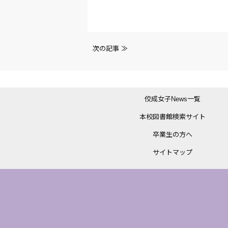
前
次の記事 ≫
後
の
佼成女子News一覧
記
本校図書館検索サイト
事
卒業生の方へ
へ
サイトマップ
の
リ
ン
ク