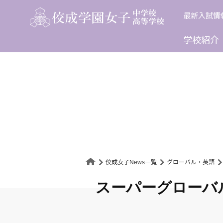
Skip
最新入試情
to
content
学校紹介
佼成女子News一覧
グローバル・英語
スーパーグローバ