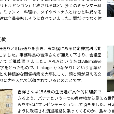
リトルヤンゴン」と称されるほど、多くのミャンマー料
。ミャンマー料理は、タイやベトナムとはひと味異なる
達は全員美味しそうに食べていました。頭だけでなく体
訪問
田通りと明治通りを歩き、東新宿にある特定非営利活動
問しました。事務局長の吉澤さんが迎えて下さり、会議室
ご講義頂きました。APLAという名はAlternative
 Asiaの頭文字をとったもので、Linkage（つながり）という言葉が
との持続的な関係構築を大事にして、顔と顔が見える交
りに力を入れて活動されているとのことです。
吉澤さんは15,6歳の生徒達が具体的に理解で
きるよう、バナナという一つの農産物から見える世
みを中心にプレゼンテーションして頂きました。日
ように栽培され流通経路に乗ってくるのか、島々の