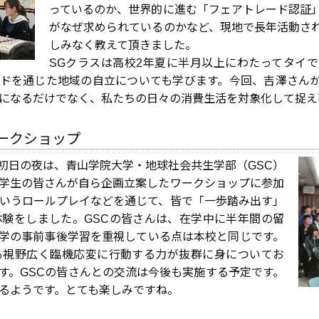
っているのか、世界的に進む「フェアトレード認証
がなぜ求められているのかなど、現地で長年活動さ
しみなく教えて頂きました。
SGクラスは高校2年夏に半月以上にわたってタイ
ドを通じた地域の自立についても学びます。今回、吉澤さん
になるだけでなく、私たちの日々の消費生活を対象化して捉え
ークショップ
初日の夜は、青山学院大学・地球社会共生学部（GSC）
学生の皆さんが自ら企画立案したワークショップに参加
いうロールプレイなどを通じて、皆で「一歩踏み出す」
験をしました。GSCの皆さんは、在学中に半年間の留
学の事前事後学習を重視している点は本校と同じです。
も視野広く臨機応変に行動する力が抜群に身についてお
す。GSCの皆さんとの交流は今後も実施する予定です。
るようです。とても楽しみですね。