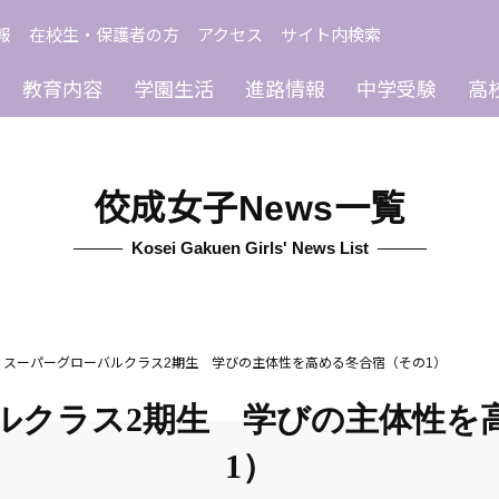
報
在校生・保護者の方
アクセス
サイト内検索
教育内容
学園生活
進路情報
中学受験
高
佼成女子News一覧
Kosei Gakuen Girls' News List
スーパーグローバルクラス2期生 学びの主体性を高める冬合宿（その1）
ルクラス2期生 学びの主体性を
1）