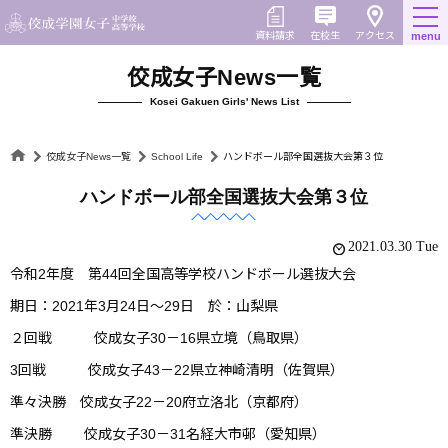
Skip
to
在校生
資料請求
menu
アクセス
content
佼成女子News一覧
Kosei Gakuen Girls' News List
佼成女子News一覧
School Life
ハンドボール部全国選抜大会第３位
ハンドボール部全国選抜大会第３位
2021.03.30 Tue
令和2年度 第44回全国高等学校ハンドボール選抜大会
期日：2021年3月24日～29日 於：山梨県
２回戦 佼成女子30－16県立境（鳥取県）
3回戦 佼成女子43－22県立神崎清明（佐賀県）
準々決勝 佼成女子22－20府立洛北（京都府）
準決勝 佼成女子30－31名経大市邨（愛知県）