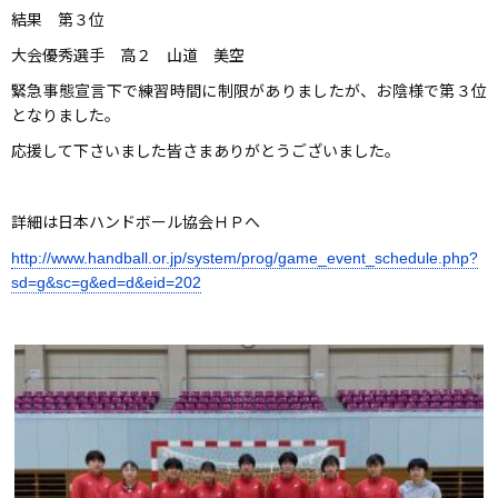
結果 第３位
大会優秀選手 高２ 山道 美空
緊急事態宣言下で練習時間に制限がありましたが、お陰様で第３位
となりました。
応援して下さいました皆さまありがとうございました。
詳細は日本ハンドボール協会ＨＰへ
http://www.handball.or.jp/system/prog/game_event_schedule.php?
sd=g&sc=g&ed=d&eid=202