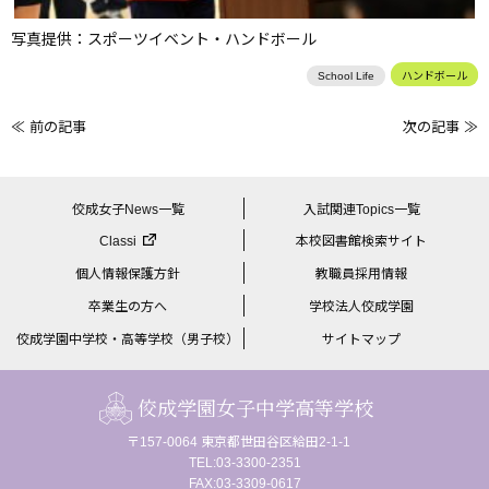
写真提供：スポーツイベント・ハンドボール
School Life
ハンドボール
≪ 前の記事
次の記事 ≫
前
後
の
佼成女子News一覧
入試関連Topics一覧
記
Classi
本校図書館検索サイト
事
個人情報保護方針
教職員採用情報
へ
卒業生の方へ
学校法人佼成学園
の
佼成学園中学校・高等学校（男子校）
サイトマップ
リ
ン
佼成学園女子中学高等学校
ク
〒157-0064 東京都世田谷区給田2-1-1
TEL:03-3300-2351
FAX:03-3309-0617