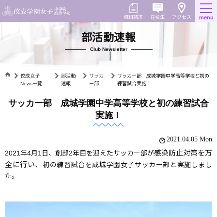
Skip
to
在校生
資料請求
menu
アクセス
content
部活動速報
Club Newsletter
佼成女子
部活動
サッカ
サッカー部 成城学園中学高等学校と初の
News一覧
速報
ー部
練習試合実施！
サッカー部 成城学園中学高等学校と初の練習試合
実施！
2021.04.05 Mon
感染防止対策を万
2021年4月1日、創部2年目を迎えたサッカー部が
全に行い、
初の練習試合を成城学園女子サッカー部と実施しまし
た。