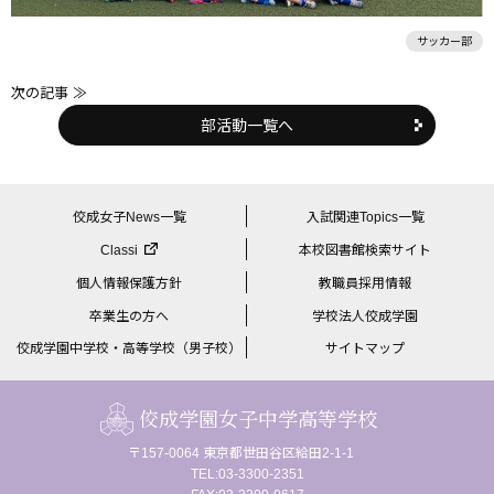
サッカー部
次の記事 ≫
前
部活動一覧へ
後
の
記
佼成女子News一覧
入試関連Topics一覧
事
Classi
本校図書館検索サイト
へ
個人情報保護方針
教職員採用情報
の
卒業生の方へ
学校法人佼成学園
リ
佼成学園中学校・高等学校（男子校）
サイトマップ
ン
ク
佼成学園女子中学高等学校
〒157-0064 東京都世田谷区給田2-1-1
TEL:03-3300-2351