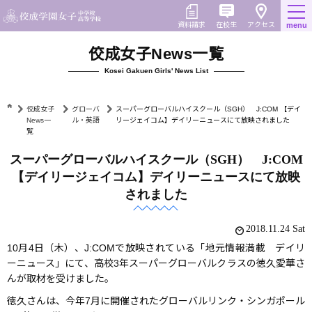
Skip
to
在校生
資料請求
menu
アクセス
content
佼成女子News一覧
Kosei Gakuen Girls' News List
佼成女子
グローバ
スーパーグローバルハイスクール（SGH） J:COM 【デイ
News一
ル・英語
リージェイコム】デイリーニュースにて放映されました
覧
スーパーグローバルハイスクール（SGH） J:COM
【デイリージェイコム】デイリーニュースにて放映
されました
2018.11.24 Sat
10月4日（木）、J:COMで放映されている「地元情報満載 デイリ
ーニュース」にて、高校3年スーパーグローバルクラスの徳久愛華さ
んが取材を受けました。
徳久さんは、今年7月に開催されたグローバルリンク・シンガポール