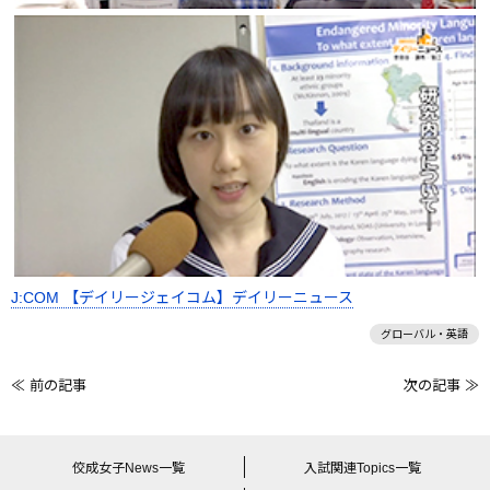
J:COM 【デイリージェイコム】デイリーニュース
グローバル・英語
≪ 前の記事
次の記事 ≫
前
後
の
佼成女子News一覧
入試関連Topics一覧