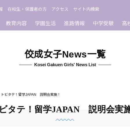
報
在校生・保護者の方
アクセス
サイト内検索
教育内容
学園生活
進路情報
中学受験
高
佼成女子News一覧
Kosei Gakuen Girls' News List
トビタテ！留学JAPAN 説明会実施！
ビタテ！留学JAPAN 説明会実