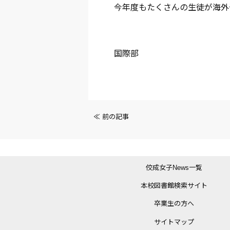
今年度もたくさんの生徒が海外
国際部
前
≪ 前の記事
後
の
佼成女子News一覧
記
本校図書館検索サイト
事
卒業生の方へ
へ
サイトマップ
の