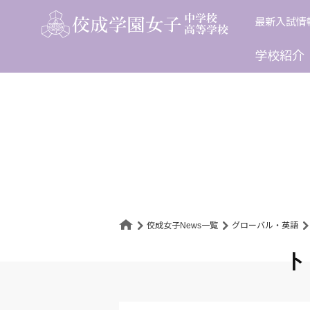
Skip
最新入試情
to
content
学校紹介
佼成女子News一覧
グローバル・英語
ト