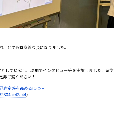
り、とても有意義な会になりました。
マとして探究し、現地でインタビュー等を実施しました。留学
、是非ご覧ください！
己肯定感を高めるには～
n/n82304ac42a44
）