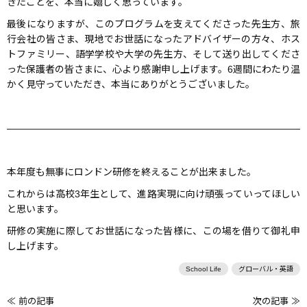
きたことを、本当に嬉しく思っています。
最後になりますが、このプログラムを支えてくださった先生方、旅
行会社の皆さま、現地でお世話になったアドバイザーの方々、ホス
トファミリー、語学学校や大学の先生方、そして送り出してくださ
った保護者の皆さまに、心より感謝申し上げます。6週間にわたり温
かく見守っていただき、本当にありがとうございました。
―――――――――――――――――――――――――――――――
本年度も無事にロンドン研修を終えることが出来ました。
これからは高校3年生として、進路実現に向け頑張っていってほしい
と思います。
研修の実施に際してお世話になった皆様に、この場を借りて御礼申
し上げます。
School Life
グローバル・英語
≪ 前の記事
次の記事 ≫
前