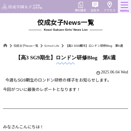
Skip
to
在校生
資料請求
menu
アクセス
content
佼成女子News一覧
Kosei Gakuen Girls' News List
佼成女子News一覧
School Life
【高3 SG9期生】ロンドン研修Blog 第6週
【高3 SG9期生】ロンドン研修Blog 第6週
2025.06.04 Wed
今週もSG9期生のロンドン研修の様子をお知らせします。
今回がついに最後のレポートとなります！
―――――――――――――――――――――――――――――――
みなさんこんにちは！