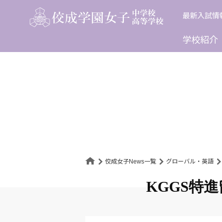
Skip
最新入試情
to
content
学校紹介
佼成女子News一覧
グローバル・英語
KGGS特