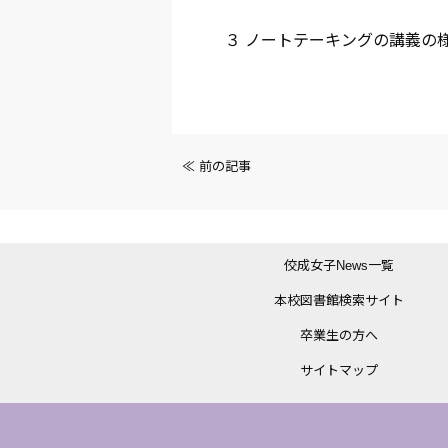
３ ノートテーキングの講義の
前
≪ 前の記事
後
の
佼成女子News一覧
記
本校図書館検索サイト
事
卒業生の方へ
へ
サイトマップ
の
リ