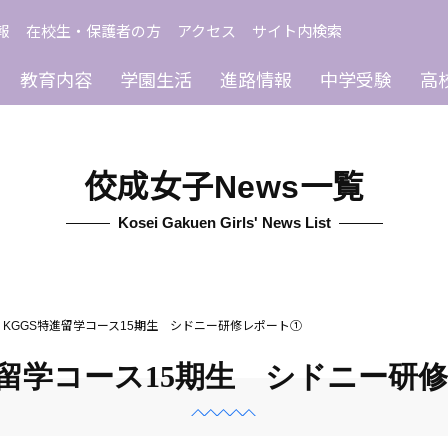
報
在校生・保護者の方
アクセス
サイト内検索
教育内容
学園生活
進路情報
中学受験
高
佼成女子News一覧
Kosei Gakuen Girls' News List
KGGS特進留学コース15期生 シドニー研修レポート①
進留学コース15期生 シドニー研