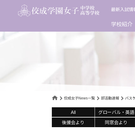
Skip
最新入試情
to
content
学校紹介
佼成女子News一覧
部活動速報
バス
All
グローバル・英語
後援会より
同窓会より