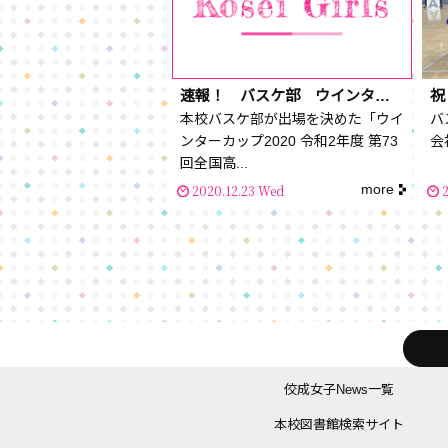
速報！ バスケ部 ウインターカップ1回戦突破！！
本校バスケ部が出場を決めた「ウイ
バ
ンターカップ2020 令和2年度 第73
会
回全国高...
more
2020.12.23 Wed
2
佼成女子News一覧
本校図書館検索サイト