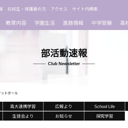
報
在校生・保護者の方
アクセス
サイト内検索
教育内容
学園生活
進路情報
中学受験
高
部活動速報
Club Newsletter
ケットボール
高大連携学習
広報より
School Life
生徒会より
お知らせ
探究学習