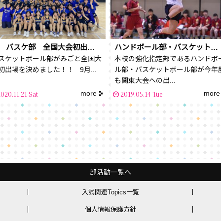
祝 バスケ部 全国大会初出場決定！！！
ハンドボール部・バスケットボール部関東大会出場決定！！
スケットボール部がみごと全国大
本校の強化指定部であるハンドボ
初出場を決めました！！ 9月...
ル部・バスケットボール部が今年
も関東大会への出...
more
more
020.11.21 Sat
2019.05.14 Tue
部活動一覧へ
入試関連Topics一覧
個人情報保護方針