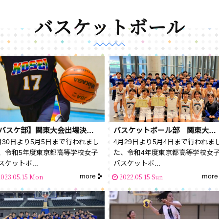
バスケットボール
【バスケ部】関東大会出場決定✨🏀Aブロック
バスケットボール部 関東大会出場！！
月30日より5月5日まで行われまし
4月29日より5月4日まで行われま
、令和5年度東京都高等学校女子
た、令和4年度東京都高等学校女
スケットボ...
バスケットボ...
more
more
2023.05.15 Mon
2022.05.15 Sun