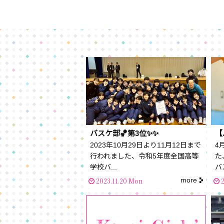
バスケ部🏀第3位✨✨
2023年10月29日より11月12日まで
4
行われました、令和5年度全国高等
た
学校バ...
バ
more
2023.11.20 Mon