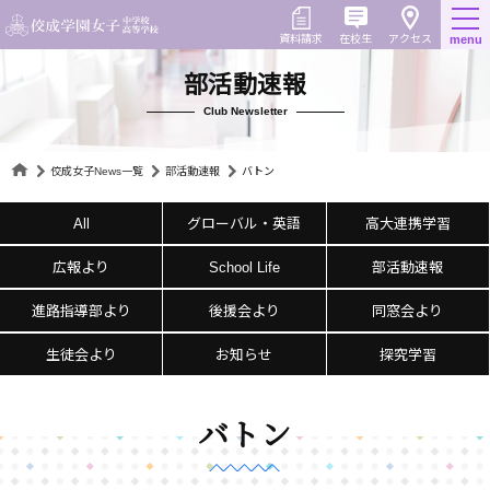
Skip
to
在校生
資料請求
menu
アクセス
content
部活動速報
Club Newsletter
佼成女子News一覧
部活動速報
バトン
All
グローバル・英語
高大連携学習
広報より
School Life
部活動速報
進路指導部より
後援会より
同窓会より
生徒会より
お知らせ
探究学習
バトン