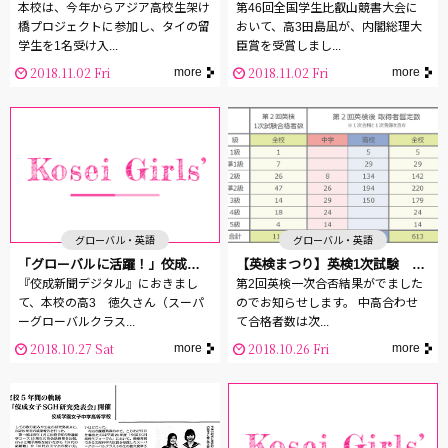
本校は、今年からアジア高校生架け
第46回全国学生比叡山競書大会に
橋プロジェクトに参加し、タイの留
おいて、高3田島凪が、内閣総理大
学生を1名受け入...
臣賞を受賞しまし...
2018.11.02 Fri
2018.11.02 Fri
more
more
グローバル・英語
グローバル・英語
「グローバルに活躍！」佼成新聞デジタルに掲載されました
【英検まつり】英検1次試験 合格結果速報
『佼成新聞デジタル』におきまし
第2回英検一次合否結果がでました
て、本校の高3 徳久さん（スーパ
のでお知らせします。 中高合わせ
ーグローバルクラス...
て合格者数は次...
2018.10.27 Sat
2018.10.26 Fri
more
more