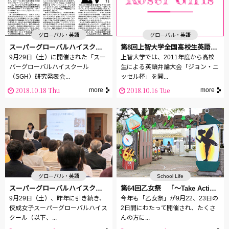
グローバル・英語
グローバル・英語
スーパーグローバルハイスクール（SGH）研究発表会 大学新聞に掲載されました
第8回上智大学全国高校生英語弁論大会「ジョン・ニッセル杯」出場
9月29日（土）に開催された「スー
上智大学では、2011年度から高校
パーグローバルハイスクール
生による英語弁論大会「ジョン・ニ
（SGH）研究発表会...
ッセル杯」を開...
2018.10.18 Thu
2018.10.16 Tue
more
more
グローバル・英語
School Life
スーパーグローバルハイスクール（SGH）研究発表会のご報告
第64回乙女祭 「～Take Action 踏み出せ新たな1歩～」
9月29日（土）、昨年に引き続き、
今年も「乙女祭」が9月22、23日の
佼成女子スーパーグローバルハイス
2日間にわたって開催され、たくさ
クール（以下、...
んの方に...