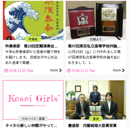
吹奏楽
広報より
吹奏楽部 第10回定期演奏会のお知らせ
第47回東京私立高等学校弁論大会 最優秀賞受賞
今年も吹奏楽部から音楽の贈り物を
11月10日（土）に行われました第
お届けします。 佼成女子の心を込
47回東京私立高等学校弁論大会に
めた音楽で素敵...
おきまして、1...
2018.11.15 Thu
2018.11.13 Tue
more
more
グローバル・英語
書道
タイから新しい仲間がやって来ました
書道部 内閣総理大臣賞受賞