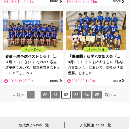
2018.10.04 Thu
2018.09.27 Thu
more
more
バレーボール
バレーボール
春高一次予選ベスト１６！（バレーボール部）
「準優勝」私学八支部大会（バレーボール部）
９月２３日（日）に行われた春高一
9月9日（日）に行われました「私学
次予選において、都立日野をストレ
八支部大会」において、本校が「準
ートで下し、ベス...
優勝」しました...
2018.09.25 Tue
2018.09.11 Tue
more
more
« 前へ
1
…
60
61
62
63
64
65
次へ »
佼成女子News一覧
入試関連Topics一覧