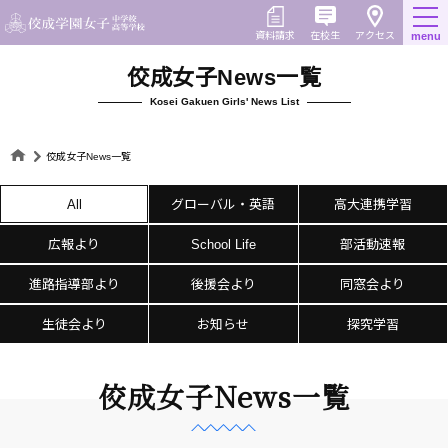
Skip
to
在校生
資料請求
menu
アクセス
content
佼成女子News一覧
Kosei Gakuen Girls' News List
佼成女子News一覧
All
グローバル・英語
高大連携学習
広報より
School Life
部活動速報
進路指導部より
後援会より
同窓会より
生徒会より
お知らせ
探究学習
佼成女子News一覧